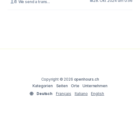
28. Okt 2024 um 0:56
📔 We send a trans...
Copyright © 2026
openhours.ch
Kategorien
Seiten
Orte
Unternehmen
Deutsch
Français
Italiano
English