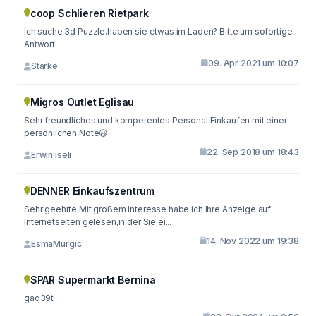
coop Schlieren Rietpark
Ich suche 3d Puzzle.haben sie etwas im Laden? Bitte um sofortige
Antwort.
09. Apr 2021 um 10:07
Starke
Migros Outlet Eglisau
Sehr freundliches und kompetentes Personal.Einkaufen mit einer
persönlichen Note😃
22. Sep 2018 um 18:43
Erwin iseli
DENNER Einkaufszentrum
Sehr geehrte Mit großem Interesse habe ich Ihre Anzeige auf
Internetseiten gelesen,in der Sie ei...
14. Nov 2022 um 19:38
EsmaMurgic
SPAR Supermarkt Bernina
gaq39t