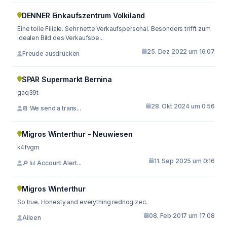
DENNER Einkaufszentrum Volkiland
Eine tolle Filiale. Sehr nette Verkaufspersonal. Besonders trifft zum
idealen Bild des Verkaufsbe...
25. Dez 2022 um 16:07
Freude ausdrücken
SPAR Supermarkt Bernina
gaq39t
28. Okt 2024 um 0:56
📔 We send a trans...
Migros Winterthur - Neuwiesen
k4fvgm
11. Sep 2025 um 0:16
🔎 📊 Account Alert...
Migros Winterthur
So true. Honesty and everything rednogizec.
08. Feb 2017 um 17:08
Aileen