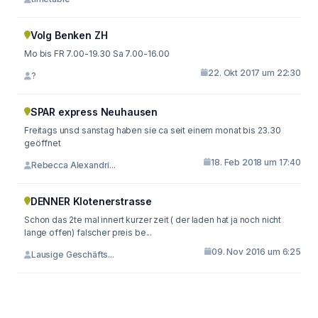
Volg Benken ZH
Mo bis FR 7.00-19.30 Sa 7.00-16.00
22. Okt 2017 um 22:30
?
SPAR express Neuhausen
Freitags unsd sanstag haben sie ca seit einem monat bis 23.30
geöffnet
18. Feb 2018 um 17:40
Rebecca Alexandri...
DENNER Klotenerstrasse
Schon das 2te mal innert kurzer zeit ( der laden hat ja noch nicht
lange offen) falscher preis be...
09. Nov 2016 um 6:25
Lausige Geschäfts...