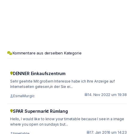
Kommentare aus derselben Kategorie
DENNER Einkaufszentrum
Sehr geehrte Mit großem Interesse habe ich Ihre Anzeige auf
Internetseiten gelesen,in der Sie ei...
14. Nov 2022 um 19:38
EsmaMurgic
SPAR Supermarkt Rümlang
Hello, I would like to know your timetable because I see in a image
where you open on sundays but...
17. Jan 2016 um 14:23
timetable