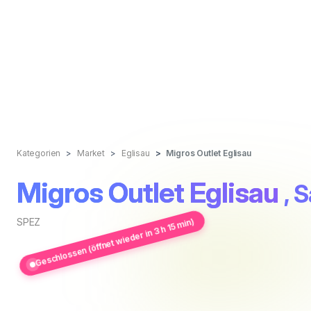
Kategorien
Market
Eglisau
Migros Outlet Eglisau
Migros Outlet Eglisau
, 
SPEZ
Geschlossen (öffnet wieder in 3 h 15 min)