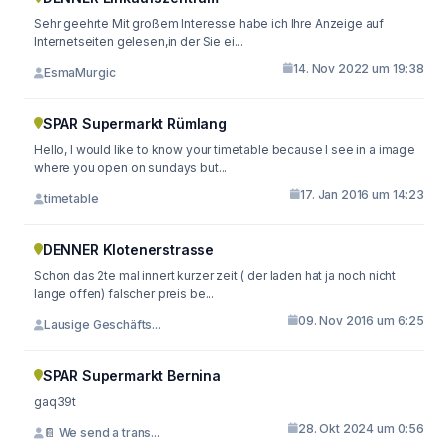
Sehr geehrte Mit großem Interesse habe ich Ihre Anzeige auf
Internetseiten gelesen,in der Sie ei...
14. Nov 2022 um 19:38
EsmaMurgic
SPAR Supermarkt Rümlang
Hello, I would like to know your timetable because I see in a image
where you open on sundays but...
17. Jan 2016 um 14:23
timetable
DENNER Klotenerstrasse
Schon das 2te mal innert kurzer zeit ( der laden hat ja noch nicht
lange offen) falscher preis be...
09. Nov 2016 um 6:25
Lausige Geschäfts...
SPAR Supermarkt Bernina
gaq39t
28. Okt 2024 um 0:56
📔 We send a trans...