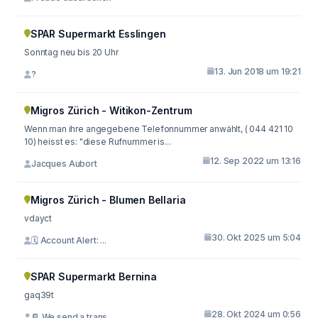
SPAR Supermarkt Esslingen
Sonntag neu bis 20 Uhr
13. Jun 2018 um 19:21
?
Migros Zürich - Witikon-Zentrum
Wenn man ihre angegebene Telefonnummer anwählt, ( 044 421 10
10) heisst es: "diese Rufnummer is...
12. Sep 2022 um 13:16
Jacques Aubort
Migros Zürich - Blumen Bellaria
vdayct
30. Okt 2025 um 5:04
🗓 Account Alert: ...
SPAR Supermarkt Bernina
gaq39t
28. Okt 2024 um 0:56
📔 We send a trans...