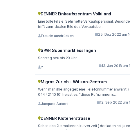
DENNER Einkaufszentrum Volkiland
Eine tolle Filiale. Sehr nette Verkaufspersonal. Besonde
trifft zum idealen Bild des Verkaufsbe...
25. Dez 2022 um 1
Freude ausdrücken
SPAR Supermarkt Esslingen
Sonntag neu bis 20 Uhr
13. Jun 2018 um 
?
Migros Zürich - Witikon-Zentrum
Wenn man ihre angegebene Telefonnummer anwählt, (
044 421 10 10) heisst es: "diese Rufnummer is...
12. Sep 2022 um 1
Jacques Aubort
DENNER Klotenerstrasse
Schon das 2te mal innert kurzer zeit ( der laden hat ja n