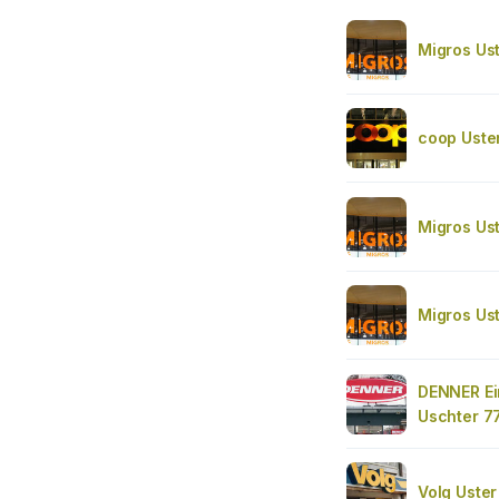
Migros Uste
coop Uste
Migros Us
Migros Us
DENNER Ei
Uschter 7
Volg Uster