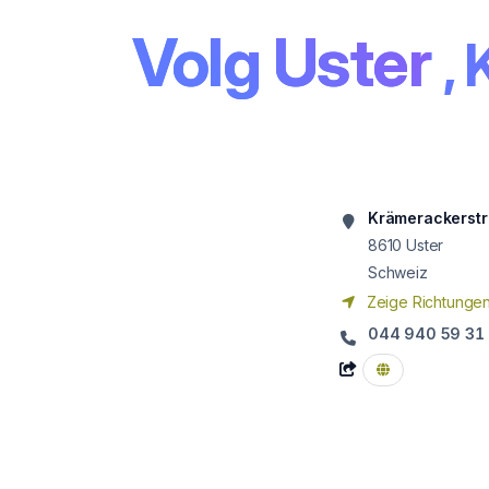
Volg Uster
,
Krämerackerstr
8610
Uster
Schweiz
Zeige Richtunge
044 940 59 31