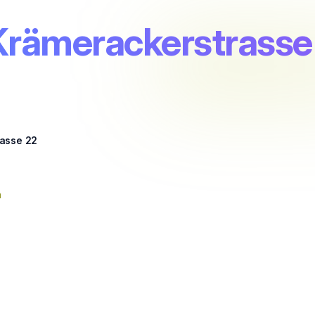
 Krämerackerstrasse
asse 22
n