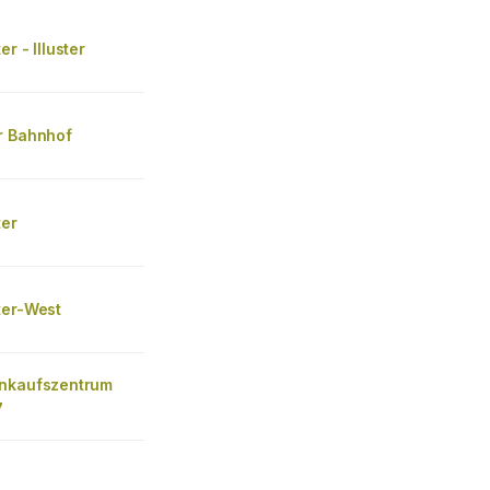
r - Illuster
r Bahnhof
ter
ter-West
nkaufszentrum
7