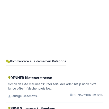
Kommentare aus derselben Kategorie
DENNER Klotenerstrasse
Schon das 2te mal innert kurzer zeit ( der laden hat ja noch nicht
lange offen) falscher preis be...
09. Nov 2016 um 6:25
Lausige Geschäfts...
SPAR Supermarkt Rümlang