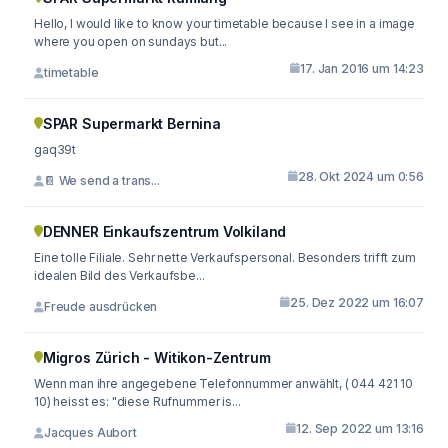
Hello, I would like to know your timetable because I see in a image
where you open on sundays but...
17. Jan 2016 um 14:23
timetable
SPAR Supermarkt Bernina
gaq39t
28. Okt 2024 um 0:56
📔 We send a trans...
DENNER Einkaufszentrum Volkiland
Eine tolle Filiale. Sehr nette Verkaufspersonal. Besonders trifft zum
idealen Bild des Verkaufsbe...
25. Dez 2022 um 16:07
Freude ausdrücken
Migros Zürich - Witikon-Zentrum
Wenn man ihre angegebene Telefonnummer anwählt, ( 044 421 10
10) heisst es: "diese Rufnummer is...
12. Sep 2022 um 13:16
Jacques Aubort