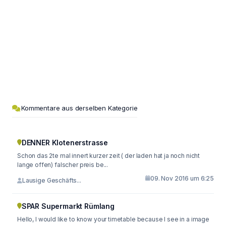
Kommentare aus derselben Kategorie
DENNER Klotenerstrasse
Schon das 2te mal innert kurzer zeit ( der laden hat ja noch nicht
lange offen) falscher preis be...
09. Nov 2016 um 6:25
Lausige Geschäfts...
SPAR Supermarkt Rümlang
Hello, I would like to know your timetable because I see in a image