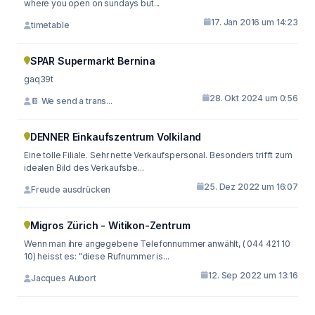
where you open on sundays but...
17. Jan 2016 um 14:23
timetable
SPAR Supermarkt Bernina
gaq39t
28. Okt 2024 um 0:56
📔 We send a trans...
DENNER Einkaufszentrum Volkiland
Eine tolle Filiale. Sehr nette Verkaufspersonal. Besonders trifft zum
idealen Bild des Verkaufsbe...
25. Dez 2022 um 16:07
Freude ausdrücken
Migros Zürich - Witikon-Zentrum
Wenn man ihre angegebene Telefonnummer anwählt, ( 044 421 10
10) heisst es: "diese Rufnummer is...
12. Sep 2022 um 13:16
Jacques Aubort