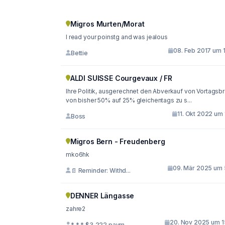
Migros Murten/Morat
I read your poinstg and was jealous
08. Feb 2017 um 1
Bettie
ALDI SUISSE Courgevaux / FR
Ihre Politik, ausgerechnet den Abverkauf von Vortagsbr
von bisher 50% auf 25% gleichentags zu s...
11. Okt 2022 um 
Boss
Migros Bern - Freudenberg
mko6hk
09. Mär 2025 um 
📄 Reminder: Withd...
DENNER Längasse
zahre2
20. Nov 2025 um 1
* * * $3,222 paym...