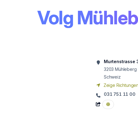
Volg Mühleb
Murtenstrasse 
3203
Mühleberg
Schweiz
Zeige Richtunge
031 751 11 00