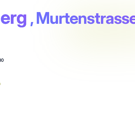
erg
, Murtenstrass
30
n