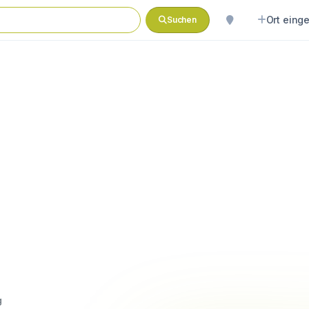
Ort eing
Suchen
g