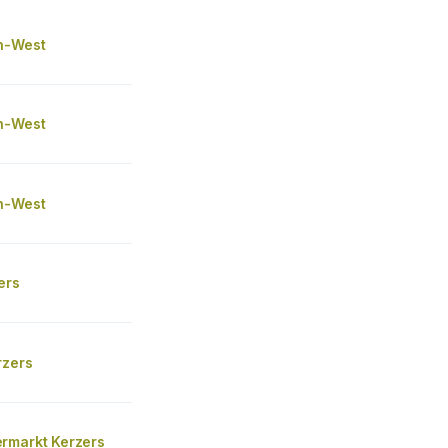
n-West
n-West
n-West
ers
rzers
rmarkt Kerzers