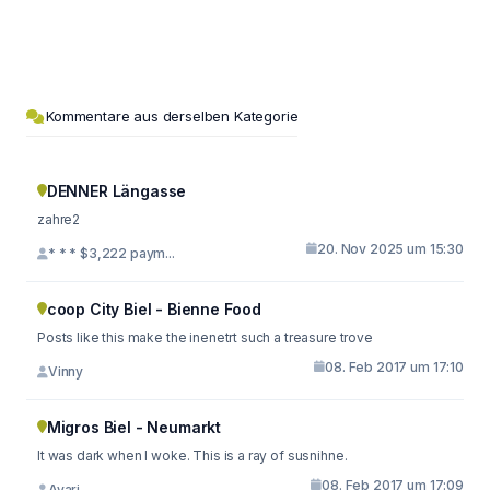
Kommentare aus derselben Kategorie
DENNER Längasse
zahre2
20. Nov 2025 um 15:30
* * * $3,222 paym...
coop City Biel - Bienne Food
Posts like this make the inenetrt such a treasure trove
08. Feb 2017 um 17:10
Vinny
Migros Biel - Neumarkt
It was dark when I woke. This is a ray of susnihne.
08. Feb 2017 um 17:09
Avari