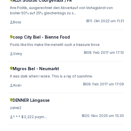
ALDI SUISSE Courgevaux / FR
Ihre Politik, ausgerechnet den Abverkauf von Vortagsbrot von
bisher 50% auf 25% gleichentags zu s...
11. Okt 2022 um 11:31
Boss
coop City Biel - Bienne Food
Posts like this make the inenetrt such a treasure trove
08. Feb 2017 um 17:10
Vinny
Migros Biel - Neumarkt
It was dark when I woke. This is a ray of susnihne.
08. Feb 2017 um 17:09
Avari
DENNER Längasse
zahre2
20. Nov 2025 um 15:30
* * * $3,222 paym...