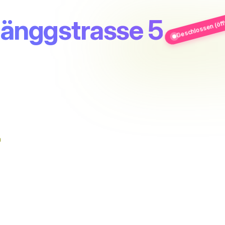
Geschlossen (öffn
Länggstrasse 5
n