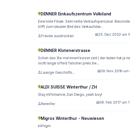
DENNER Einkaufszentrum Volkiland
Eine tolle Filiale. Sehr nette Verkaufspersonal. Besonde
trifft zum idealen Bild des Verkaufsbe...
25. Dez 2022 um 1
Freude ausdrücken
DENNER Klotenerstrasse
Schon das 2te mal innert kurzer zeit ( der laden hat ja n
nicht lange offen) falscher preis be...
09. Nov 2016 um 
Lausige Geschäfts...
ALDI SUISSE Winterthur / ZH
Stay intfomarive, San Diego, yeah boy!
08. Feb 2017 um 1
Rennifer
Migros Winterthur - Neuwiesen
k4fvgm