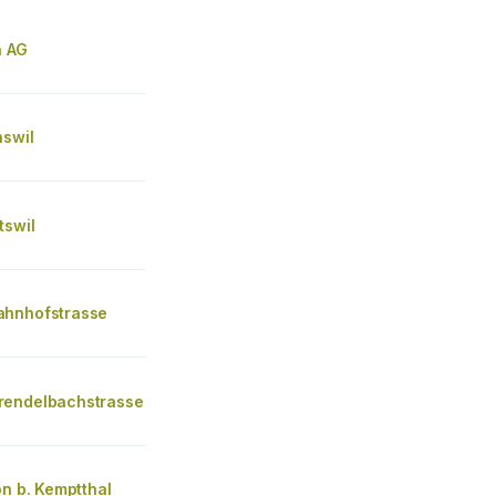
a AG
nswil
tswil
hnhofstrasse
endelbachstrasse
on b. Kemptthal