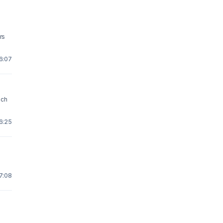
rs
6:07
och
6:25
7:08