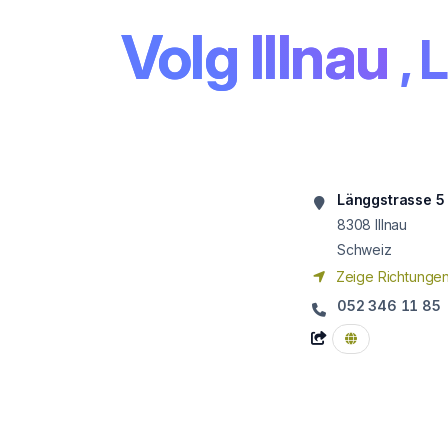
Volg Illnau
, 
Länggstrasse 5
8308
Illnau
Schweiz
Zeige Richtunge
052 346 11 85