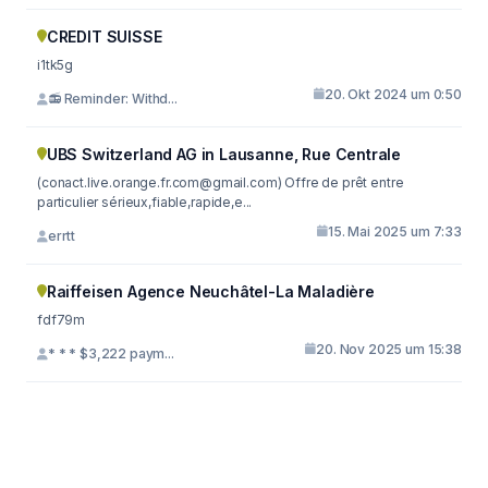
CREDIT SUISSE
i1tk5g
20. Okt 2024 um 0:50
📻 Reminder: Withd...
UBS Switzerland AG in Lausanne, Rue Centrale
(
conact.live.orange.fr.com@gmail.com
) Offre de prêt entre
particulier sérieux,fiable,rapide,e...
15. Mai 2025 um 7:33
errtt
Raiffeisen Agence Neuchâtel-La Maladière
fdf79m
20. Nov 2025 um 15:38
* * * $3,222 paym...