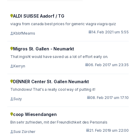
ALDI SUISSE Aadorf / TG
viagra from canada best prices for generic viagra viagra quiz
14. Feb 2021 um 5:55
KbbfMeams
Migros St. Gallen - Neumarkt
That ingisht would have saved us a lot of effort early on.
06. Feb 2017 um 23:35
Kerryn
DENNER Center St. Gallen Neumarkt
Tohcndowu! That's a really cool way of putting it!
08. Feb 2017 um 17:10
Suzy
coop Wiesendangen
Bin sehr zufrieden, mit der Freundlichkeit des Personals
21. Feb 2019 um 22:00
Susi Zürcher