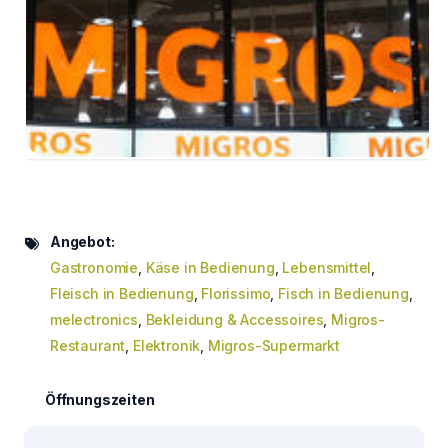
Angebot:
Gastronomie
,
Käse in Bedienung
,
Lebensmittel
,
Fleisch in Bedienung
,
Florissimo
,
Fisch in Bedienung
,
melectronics
,
Bekleidung & Accessoires
,
Migros-
Restaurant
,
Elektronik
,
Migros-Supermarkt
Öffnungszeiten