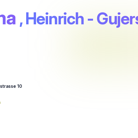
ma
, Heinrich - Guje
rstrasse 10
n