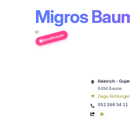
Migros Bau
M
Geschlossen
Heinrich - Guje
8494
Bauma
Zeige Richtunge
052 396 54 11