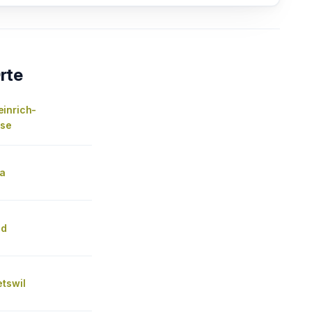
rte
inrich-
sse
ma
nd
tswil