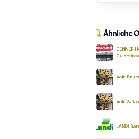
Ähnliche O
DENNER He
Gujerstra
Volg Bau
Volg Sala
LANDI Bäre