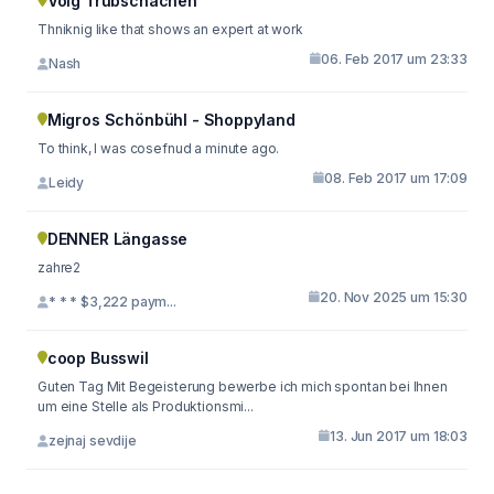
Volg Trubschachen
Thniknig like that shows an expert at work
06. Feb 2017 um 23:33
Nash
Migros Schönbühl - Shoppyland
To think, I was cosefnud a minute ago.
08. Feb 2017 um 17:09
Leidy
DENNER Längasse
zahre2
20. Nov 2025 um 15:30
* * * $3,222 paym...
coop Busswil
Guten Tag Mit Begeisterung bewerbe ich mich spontan bei Ihnen
um eine Stelle als Produktionsmi...
13. Jun 2017 um 18:03
zejnaj sevdije