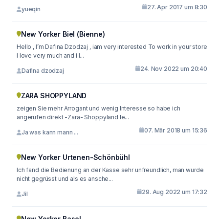
27. Apr 2017 um 8:30
yueqin
New Yorker Biel (Bienne)
Hello , I’m Dafina Dzodzaj , iam very interested To work in your store
I love very much and i l...
24. Nov 2022 um 20:40
Dafina dzodzaj
ZARA SHOPPYLAND
zeigen Sie mehr Arrogant und wenig Interesse so habe ich
angerufen direkt -Zara- Shoppyland le...
07. Mär 2018 um 15:36
Ja was kann mann ...
New Yorker Urtenen-Schönbühl
Ich fand die Bedienung an der Kasse sehr unfreundlich, man wurde
nicht gegrüsst und als es ansche...
29. Aug 2022 um 17:32
Jil
New Yorker Basel