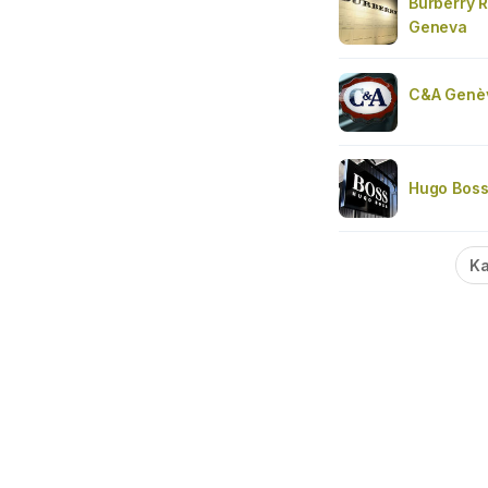
Burberry 
Geneva
C&A Genè
Hugo Bos
Ka