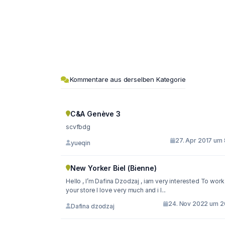
Kommentare aus derselben Kategorie
C&A Genève 3
scvfbdg
27. Apr 2017 um 
yueqin
New Yorker Biel (Bienne)
Hello , I’m Dafina Dzodzaj , iam very interested To work in
your store I love very much and i l...
24. Nov 2022 um 2
Dafina dzodzaj