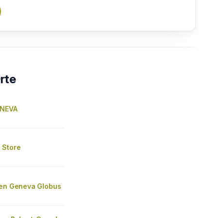
rte
ENEVA
 Store
len Geneva Globus