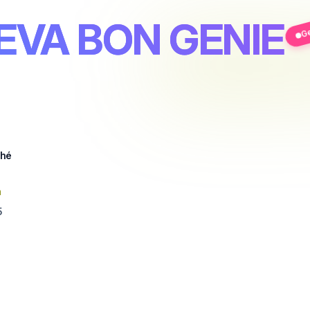
EVA BON GENIE
Ge
ché
n
5