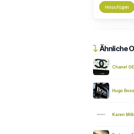
Ähnliche O
Chanel G
Hugo Boss
Karen Mil