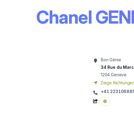
Chanel GEN
Bon Génie
34 Rue du Mar
1204
Geneve
Zeige Richtunge
+41 22310688