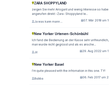
ZARA SHOPPYLAND
zeigen Sie mehr Arrogant und wenig Interesse so habe ich
angerufen direkt -Zara- Shoppyland le...
07. Mär 2018 um 1
Ja was kann mann ...
New Yorker Urtenen-Schönbühl
Ich fand die Bedienung an der Kasse sehr unfreundlich,
man wurde nicht gegrüsst und als es ansche...
29. Aug 2022 um 1
Jil
New Yorker Basel
I'm quite pleased with the infromation in this one. TY!
06. Feb 2017 um 2
Bubba