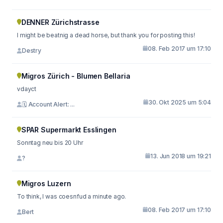
DENNER Zürichstrasse
I might be beatnig a dead horse, but thank you for posting this!
08. Feb 2017 um 17:10
Destry
Migros Zürich - Blumen Bellaria
vdayct
30. Okt 2025 um 5:04
🗓 Account Alert: ...
SPAR Supermarkt Esslingen
Sonntag neu bis 20 Uhr
13. Jun 2018 um 19:21
?
Migros Luzern
To think, I was coesnfud a minute ago.
08. Feb 2017 um 17:10
Bert