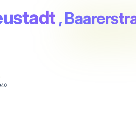
eustadt
, Baarerstr
6
n
940