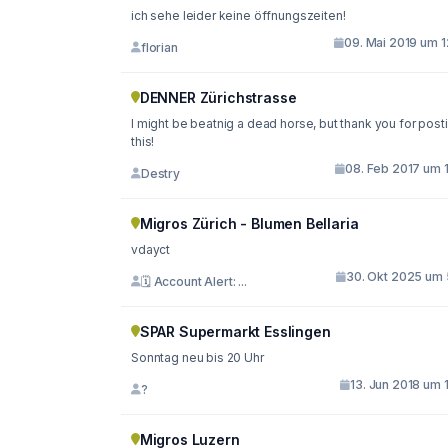
ich sehe leider keine öffnungszeiten!
09. Mai 2019 um 1
florian
DENNER Zürichstrasse
I might be beatnig a dead horse, but thank you for post
this!
08. Feb 2017 um 1
Destry
Migros Zürich - Blumen Bellaria
vdayct
30. Okt 2025 um 
🗓 Account Alert: ...
SPAR Supermarkt Esslingen
Sonntag neu bis 20 Uhr
13. Jun 2018 um 
?
Migros Luzern