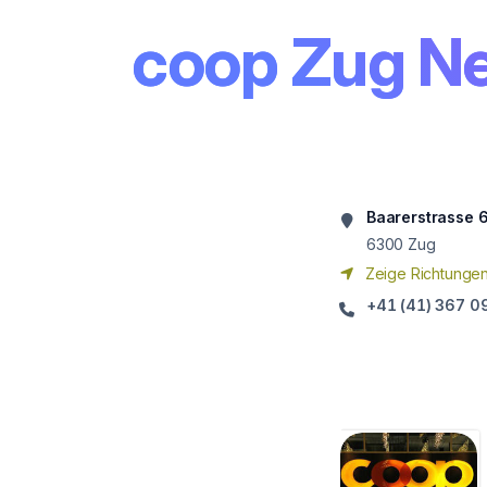
coop Zug N
Baarerstrasse 
6300
Zug
Zeige Richtunge
+41 (41) 367 0