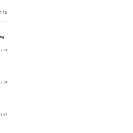
2:50
ing
7:10
5:04
19:21