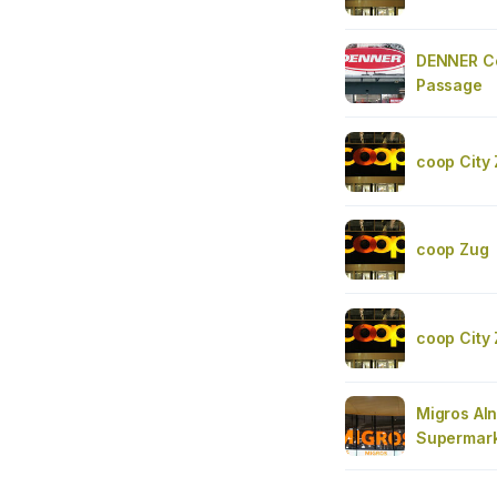
DENNER Ce
Passage
coop City
coop Zug
coop City
Migros Aln
Supermark