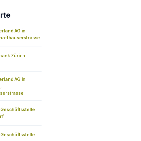
rte
erland AG in
chaffhauserstrasse
nbank Zürich
erland AG in
,
serstrasse
 Geschäftsstelle
rf
 Geschäftsstelle