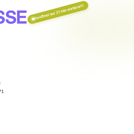
Geöffnet nur 21 min weitere!!!
SSE
n
71