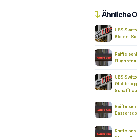
Ähnliche O
UBS Switz
Kloten, S
Raiffeise
Flughafen
UBS Switz
Glattbrugg
Schaffhau
Raiffeisen
Bassersdo
Raiffeisen