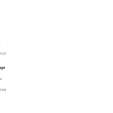
21:21
age
ou
7:09