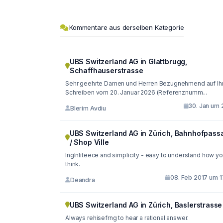
Kommentare aus derselben Kategorie
UBS Switzerland AG in Glattbrugg,
Schaffhauserstrasse
Sehr geehrte Damen und Herren Bezugnehmend auf Ihr
Schreiben vom 20. Januar 2026 (Referenznumm...
30. Jan um 
Blerim Avdiu
UBS Switzerland AG in Zürich, Bahnhofpass
/ Shop Ville
Inglnliteece and simplicity - easy to understand how y
think.
08. Feb 2017 um 1
Deandra
UBS Switzerland AG in Zürich, Baslerstrasse
Always rehisefrng to hear a rational answer.