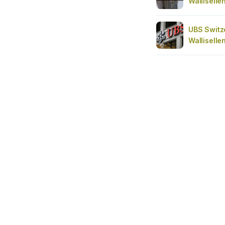
Walliselle
UBS Switz
Walliselle