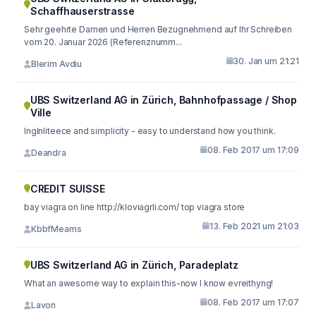
Schaffhauserstrasse
Sehr geehrte Damen und Herren Bezugnehmend auf Ihr Schreiben
vom 20. Januar 2026 (Referenznumm...
30. Jan um 21:21
Blerim Avdiu
UBS Switzerland AG in Zürich, Bahnhofpassage / Shop
Ville
Inglnliteece and simplicity - easy to understand how you think.
08. Feb 2017 um 17:09
Deandra
CREDIT SUISSE
bay viagra on line http://kloviagrli.com/ top viagra store
13. Feb 2021 um 21:03
KbbfMeams
UBS Switzerland AG in Zürich, Paradeplatz
What an awesome way to explain this-now I know evreithyng!
08. Feb 2017 um 17:07
Lavon