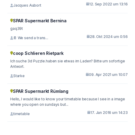
12. Sep 2022 um 13:16
Jacques Aubort
SPAR Supermarkt Bernina
gaq39t
28. Okt 2024 um 0:56
📔 We send a trans...
coop Schlieren Rietpark
Ich suche 3d Puzzle.haben sie etwas im Laden? Bitte um sofortige
Antwort.
09. Apr 2021 um 10:07
Starke
SPAR Supermarkt Rümlang
Hello, I would like to know your timetable because I see in a image
where you open on sundays but...
17. Jan 2016 um 14:23
timetable