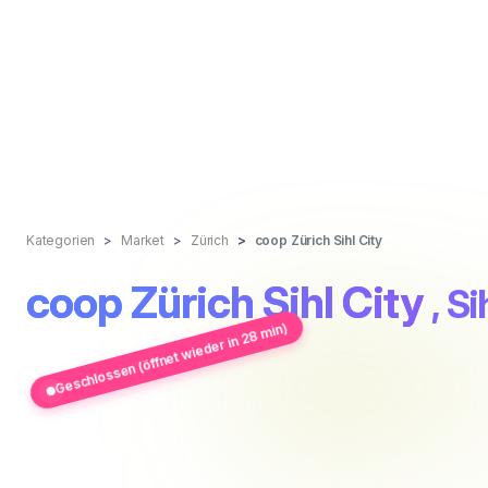
Kategorien
Market
Zürich
coop Zürich Sihl City
coop Zürich Sihl City
, S
Geschlossen (öffnet wieder in 28 min)