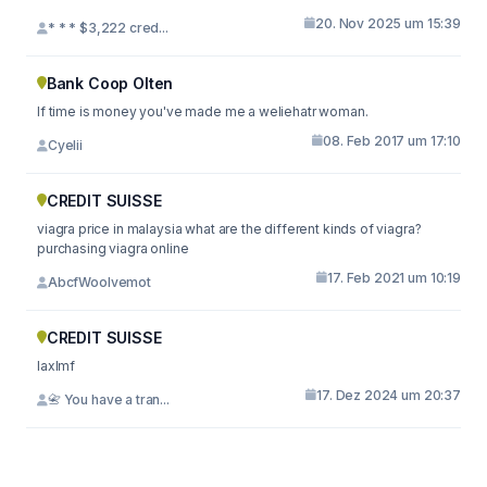
20. Nov 2025 um 15:39
* * * $3,222 cred...
Bank Coop Olten
If time is money you've made me a weliehatr woman.
08. Feb 2017 um 17:10
Cyelii
CREDIT SUISSE
viagra price in malaysia what are the different kinds of viagra?
purchasing viagra online
17. Feb 2021 um 10:19
AbcfWoolvemot
CREDIT SUISSE
laxlmf
17. Dez 2024 um 20:37
📇 You have a tran...