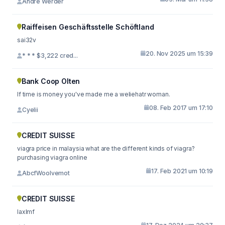
André Werder
Raiffeisen Geschäftsstelle Schöftland
sai32v
20. Nov 2025 um 15:39
* * * $3,222 cred...
Bank Coop Olten
If time is money you've made me a weliehatr woman.
08. Feb 2017 um 17:10
Cyelii
CREDIT SUISSE
viagra price in malaysia what are the different kinds of viagra?
purchasing viagra online
17. Feb 2021 um 10:19
AbcfWoolvemot
CREDIT SUISSE
laxlmf