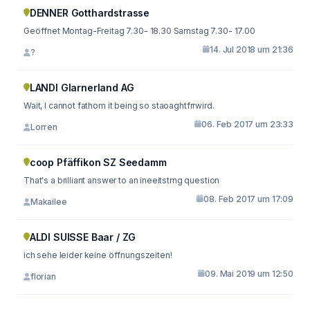
DENNER Gotthardstrasse
Geöffnet Montag-Freitag 7.30- 18.30 Samstag 7.30- 17.00
14. Jul 2018 um 21:36
?
LANDI Glarnerland AG
Wait, I cannot fathom it being so staoaghtfrrwird.
06. Feb 2017 um 23:33
Lorren
coop Pfäffikon SZ Seedamm
That's a brilliant answer to an ineeitstrng question
08. Feb 2017 um 17:09
Makailee
ALDI SUISSE Baar / ZG
ich sehe leider keine öffnungszeiten!
09. Mai 2019 um 12:50
florian