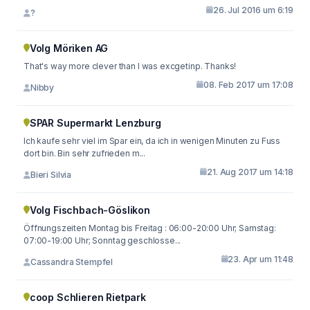
26. Jul 2016 um 6:19
?
Volg Möriken AG
That's way more clever than I was excgetinp. Thanks!
08. Feb 2017 um 17:08
Nibby
SPAR Supermarkt Lenzburg
Ich kaufe sehr viel im Spar ein, da ich in wenigen Minuten zu Fuss
dort bin. Bin sehr zufrieden m...
21. Aug 2017 um 14:18
Bieri Silvia
Volg Fischbach-Göslikon
Öffnungszeiten Montag bis Freitag : 06:00-20:00 Uhr; Samstag:
07:00-19:00 Uhr; Sonntag geschlosse...
23. Apr um 11:48
Cassandra Stempfel
coop Schlieren Rietpark