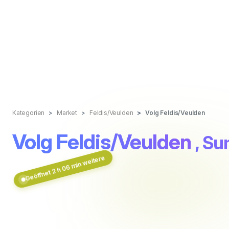
Kategorien
Market
Feldis/Veulden
Volg Feldis/Veulden
Volg Feldis/Veulden
, Su
Geöffnet 2 h 06 min weitere