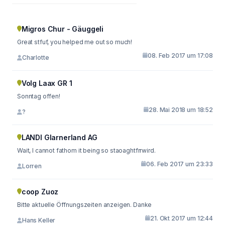
Migros Chur - Gäuggeli
Great stfuf, you helped me out so much!
08. Feb 2017 um 17:08
Charlotte
Volg Laax GR 1
Sonntag offen!
28. Mai 2018 um 18:52
?
LANDI Glarnerland AG
Wait, I cannot fathom it being so staoaghtfrrwird.
06. Feb 2017 um 23:33
Lorren
coop Zuoz
Bitte aktuelle Öffnungszeiten anzeigen. Danke
21. Okt 2017 um 12:44
Hans Keller