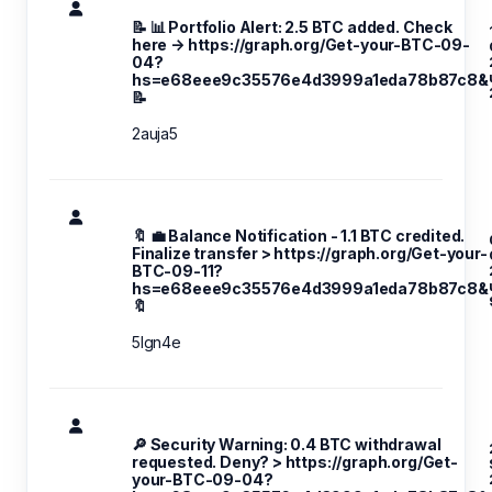
📝 📊 Portfolio Alert: 2.5 BTC added. Check
here → https://graph.org/Get-your-BTC-09-
04?
hs=e68eee9c35576e4d3999a1eda78b87c8&
📝
2auja5
🔖 💼 Balance Notification - 1.1 BTC credited.
Finalize transfer > https://graph.org/Get-your-
BTC-09-11?
hs=e68eee9c35576e4d3999a1eda78b87c8&
🔖
5lgn4e
🔎 Security Warning: 0.4 BTC withdrawal
requested. Deny? > https://graph.org/Get-
your-BTC-09-04?