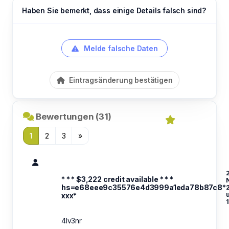
Haben Sie bemerkt, dass einige Details falsch sind?
Melde falsche Daten
Eintragsänderung bestätigen
Bewertungen (31)
1
2
3
»
* * * $3,222 credit available * * *
hs=e68eee9c35576e4d3999a1eda78b87c8*
ххх*
1
4lv3nr