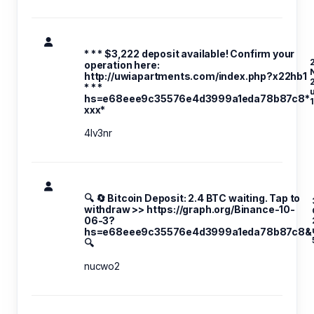
* * * $3,222 deposit available! Confirm your
operation here:
http://uwiapartments.com/index.php?x22hb1
* * *
hs=e68eee9c35576e4d3999a1eda78b87c8*
1
ххх*
4lv3nr
🔍 🔄 Bitcoin Deposit: 2.4 BTC waiting. Tap to
withdraw >> https://graph.org/Binance-10-
06-3?
hs=e68eee9c35576e4d3999a1eda78b87c8&
🔍
nucwo2