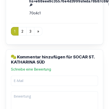
hs=e68eee9c35576e4d3999a1eda78b87c8&
🔎
70c4c1
1
2
3
»
Kommentar hinzufügen für SOCAR ST.
KATHARINA SÜD
Schreibe eine Bewertung