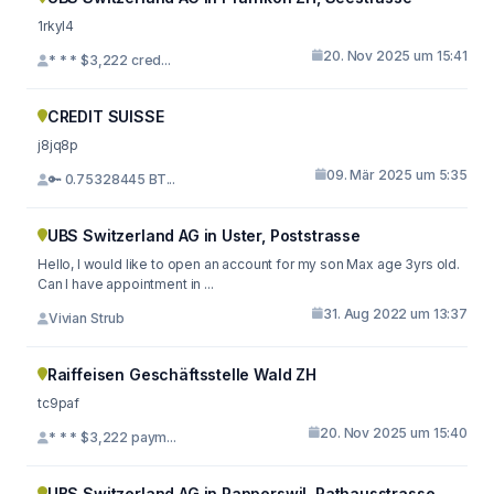
1rkyl4
20. Nov 2025 um 15:41
* * * $3,222 cred...
CREDIT SUISSE
j8jq8p
09. Mär 2025 um 5:35
🔑 0.75328445 BT...
UBS Switzerland AG in Uster, Poststrasse
Hello, I would like to open an account for my son Max age 3yrs old.
Can I have appointment in ...
31. Aug 2022 um 13:37
Vivian Strub
Raiffeisen Geschäftsstelle Wald ZH
tc9paf
20. Nov 2025 um 15:40
* * * $3,222 paym...
UBS Switzerland AG in Rapperswil, Rathausstrasse