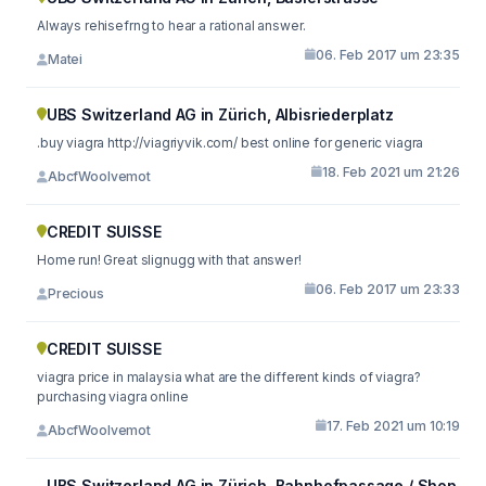
Always rehisefrng to hear a rational answer.
06. Feb 2017 um 23:35
Matei
UBS Switzerland AG in Zürich, Albisriederplatz
.buy viagra http://viagriyvik.com/ best online for generic viagra
18. Feb 2021 um 21:26
AbcfWoolvemot
CREDIT SUISSE
Home run! Great slignugg with that answer!
06. Feb 2017 um 23:33
Precious
CREDIT SUISSE
viagra price in malaysia what are the different kinds of viagra?
purchasing viagra online
17. Feb 2021 um 10:19
AbcfWoolvemot
UBS Switzerland AG in Zürich, Bahnhofpassage / Shop