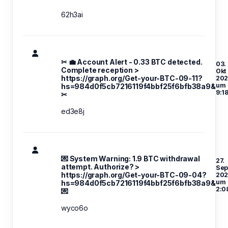
62h3ai
✂ 💼 Account Alert - 0.33 BTC detected.
03.
Complete reception >
Okt
https://graph.org/Get-your-BTC-09-11?
202
um
hs=984d0f5cb7216119f4bbf25f6bfb38a9&
9:1
✂
ed3e8j
💌 System Warning: 1.9 BTC withdrawal
27.
attempt. Authorize? >
Se
https://graph.org/Get-your-BTC-09-04?
202
um
hs=984d0f5cb7216119f4bbf25f6bfb38a9&
2:0
💌
wyco6o