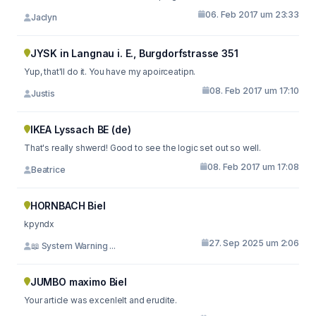
06. Feb 2017 um 23:33
Jaclyn
JYSK in Langnau i. E., Burgdorfstrasse 351
Yup, that'll do it. You have my apoirceatipn.
08. Feb 2017 um 17:10
Justis
IKEA Lyssach BE (de)
That's really shwerd! Good to see the logic set out so well.
08. Feb 2017 um 17:08
Beatrice
HORNBACH Biel
kpyndx
27. Sep 2025 um 2:06
📖 System Warning ...
JUMBO maximo Biel
Your article was excenlelt and erudite.