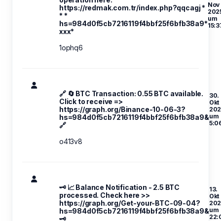
Nov
https://redmak.com.tr/index.php?qqcagj *
202
* *
um
hs=984d0f5cb7216119f4bbf25f6bfb38a9*
15:3
ххх*
1ophq6
🔗 🔄 BTC Transaction: 0.55 BTC available.
30.
Click to receive =>
Okt
https://graph.org/Binance-10-06-3?
202
um
hs=984d0f5cb7216119f4bbf25f6bfb38a9&
5:0
🔗
o413v8
🗝 📈 Balance Notification - 2.5 BTC
13.
processed. Check here >>
Okt
https://graph.org/Get-your-BTC-09-04?
202
um
hs=984d0f5cb7216119f4bbf25f6bfb38a9&
22:
🗝