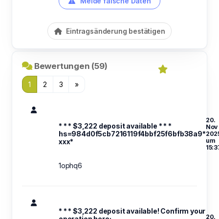
Melde falsche Daten
Eintragsänderung bestätigen
Bewertungen (59)
1
2
3
»
20.
* * * $3,222 deposit available * * *
Nov
hs=984d0f5cb7216119f4bbf25f6bfb38a9*
202
um
ххх*
15:3
1ophq6
* * * $3,222 deposit available! Confirm your
20.
operation here: