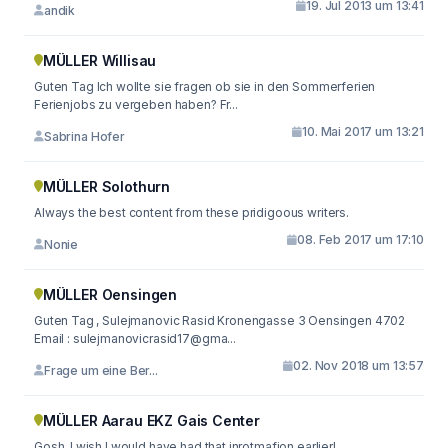
19. Jul 2013 um 13:41
andik
MÜLLER Willisau
Guten Tag Ich wollte sie fragen ob sie in den Sommerferien
Ferienjobs zu vergeben haben? Fr...
10. Mai 2017 um 13:21
Sabrina Hofer
MÜLLER Solothurn
Always the best content from these pridigoous writers.
08. Feb 2017 um 17:10
Nonie
MÜLLER Oensingen
Guten Tag , Sulejmanovic Rasid Kronengasse 3 Oensingen 4702
Email : sulejmanovicrasid17@gma...
02. Nov 2018 um 13:57
Frage um eine Ber...
MÜLLER Aarau EKZ Gais Center
Gosh, I wish I would have had that inrotmafion earlier!