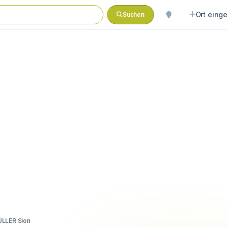
Ort eing
Suchen
LLER Sion