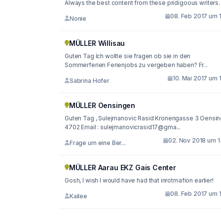
Always the best content from these pridigoous writers.
08. Feb 2017 um 1
Nonie
MÜLLER Willisau
Guten Tag Ich wollte sie fragen ob sie in den
Sommerferien Ferienjobs zu vergeben haben? Fr...
10. Mai 2017 um 
Sabrina Hofer
MÜLLER Oensingen
Guten Tag , Sulejmanovic Rasid Kronengasse 3 Oensingen
4702 Email : sulejmanovicrasid17@gma...
02. Nov 2018 um 1
Frage um eine Ber...
MÜLLER Aarau EKZ Gais Center
Gosh, I wish I would have had that inrotmafion earlier!
08. Feb 2017 um 1
Kailee