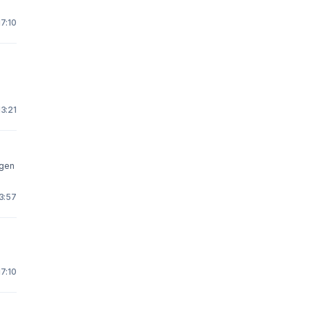
7:10
13:21
3:57
7:10