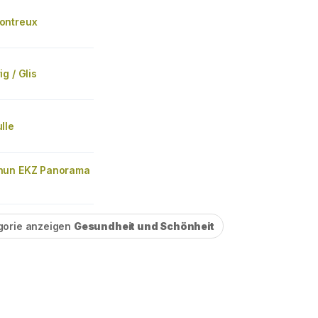
ontreux
g / Glis
lle
hun EKZ Panorama
gorie anzeigen
Gesundheit und Schönheit