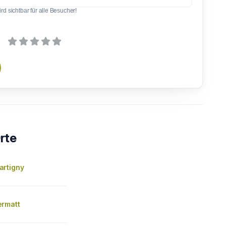
d sichtbar für alle Besucher!
rte
rtigny
rmatt