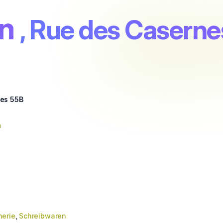
n
, Rue des Casern
es 55B
n
merie
,
Schreibwaren