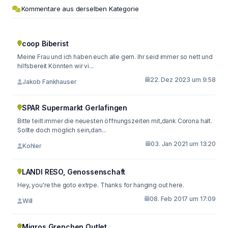
Kommentare aus derselben Kategorie
coop Biberist
Meine Frau und ich haben euch alle gern. Ihr seid immer so nett und
hilfsbereit Könnten wir vi...
22. Dez 2023 um 9:58
Jakob Fankhauser
SPAR Supermarkt Gerlafingen
Bitte teilt immer die neuesten öffnungszeiten mit,dank Corona halt.
Sollte doch möglich sein,dan...
03. Jan 2021 um 13:20
Kohler
LANDI RESO, Genossenschaft
Hey, you're the goto extrpe. Thanks for hanging out here.
08. Feb 2017 um 17:09
Will
Migros Grenchen Outlet