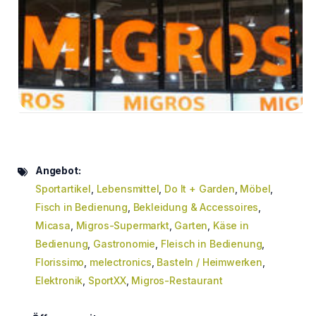
Angebot:
Sportartikel
,
Lebensmittel
,
Do It + Garden
,
Möbel
,
Fisch in Bedienung
,
Bekleidung & Accessoires
,
Micasa
,
Migros-Supermarkt
,
Garten
,
Käse in
Bedienung
,
Gastronomie
,
Fleisch in Bedienung
,
Florissimo
,
melectronics
,
Basteln / Heimwerken
,
Elektronik
,
SportXX
,
Migros-Restaurant