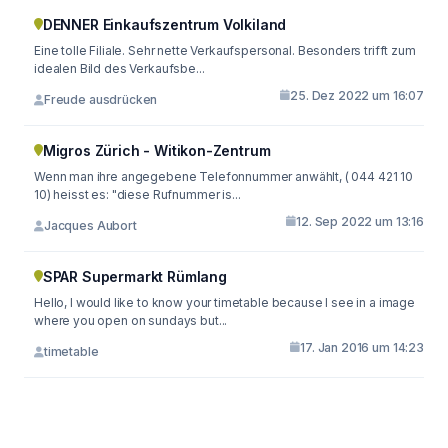
DENNER Einkaufszentrum Volkiland
Eine tolle Filiale. Sehr nette Verkaufspersonal. Besonders trifft zum
idealen Bild des Verkaufsbe...
25. Dez 2022 um 16:07
Freude ausdrücken
Migros Zürich - Witikon-Zentrum
Wenn man ihre angegebene Telefonnummer anwählt, ( 044 421 10
10) heisst es: "diese Rufnummer is...
12. Sep 2022 um 13:16
Jacques Aubort
SPAR Supermarkt Rümlang
Hello, I would like to know your timetable because I see in a image
where you open on sundays but...
17. Jan 2016 um 14:23
timetable