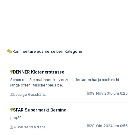
Kommentare aus derselben Kategorie
DENNER Klotenerstrasse
Schon das 2te mal innert kurzer zeit ( der laden hat ja noch nicht
lange offen) falscher preis be...
09. Nov 2016 um 6:25
Lausige Geschäfts...
SPAR Supermarkt Bernina
gaq39t
28. Okt 2024 um 0:56
📔 We send a trans...