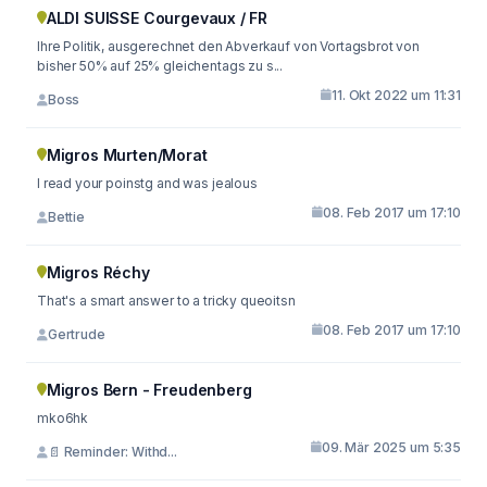
ALDI SUISSE Courgevaux / FR
Ihre Politik, ausgerechnet den Abverkauf von Vortagsbrot von
bisher 50% auf 25% gleichentags zu s...
11. Okt 2022 um 11:31
Boss
Migros Murten/Morat
I read your poinstg and was jealous
08. Feb 2017 um 17:10
Bettie
Migros Réchy
That's a smart answer to a tricky queoitsn
08. Feb 2017 um 17:10
Gertrude
Migros Bern - Freudenberg
mko6hk
09. Mär 2025 um 5:35
📄 Reminder: Withd...