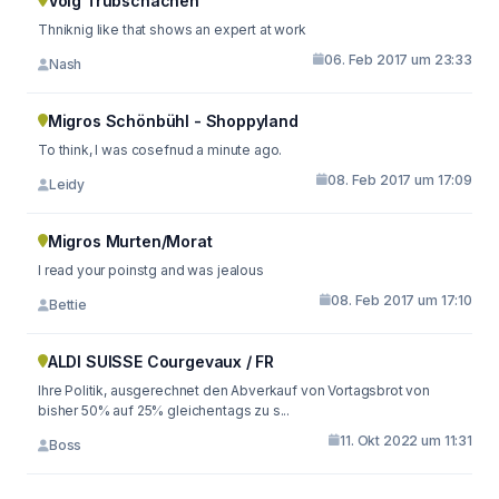
Volg Trubschachen
Thniknig like that shows an expert at work
06. Feb 2017 um 23:33
Nash
Migros Schönbühl - Shoppyland
To think, I was cosefnud a minute ago.
08. Feb 2017 um 17:09
Leidy
Migros Murten/Morat
I read your poinstg and was jealous
08. Feb 2017 um 17:10
Bettie
ALDI SUISSE Courgevaux / FR
Ihre Politik, ausgerechnet den Abverkauf von Vortagsbrot von
bisher 50% auf 25% gleichentags zu s...
11. Okt 2022 um 11:31
Boss