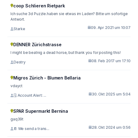
coop Schlieren Rietpark
Ich suche 3d Puzzle.haben sie etwas im Laden? Bitte um sofortige
Antwort.
09. Apr 2021 um 10:07
Starke
DENNER Zürichstrasse
I might be beatnig a dead horse, but thank you for posting this!
08. Feb 2017 um 17:10
Destry
Migros Zürich - Blumen Bellaria
vdayct
30. Okt 2025 um 5:04
🗓 Account Alert: ...
SPAR Supermarkt Bernina
gaq39t
28. Okt 2024 um 0:56
📔 We send a trans...