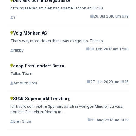
DENNER Dohlenzelgstrasse
öffnungszeiten am dienstag speziell schon ab 06:30
26. Jul 2016 um 6:19
?
Volg Möriken AG
That's way more clever than I was excgetinp. Thanks!
08. Feb 2017 um 17:08
Nibby
coop Frenkendorf Bistro
Tolles Team
27. Jun 2020 um 16:16
Amstutz Dorli
SPAR Supermarkt Lenzburg
Ich kaufe sehr viel im Spar ein, da ich in wenigen Minuten zu Fuss
dort bin. Bin sehr zufrieden m...
21. Aug 2017 um 14:18
Bieri Silvia