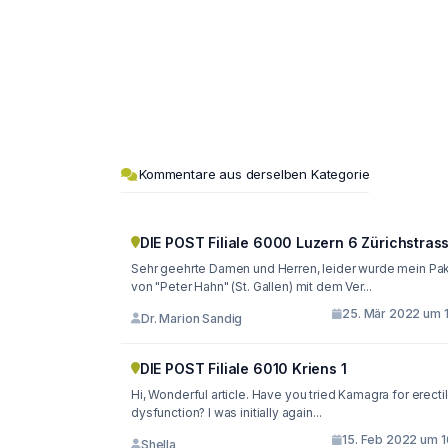
Kommentare aus derselben Kategorie
DIE POST Filiale 6000 Luzern 6 Zürichstras
Sehr geehrte Damen und Herren, leider wurde mein Pa
von "Peter Hahn" (St. Gallen) mit dem Ver...
25. Mär 2022 um 1
Dr. Marion Sandig
DIE POST Filiale 6010 Kriens 1
Hi, Wonderful article. Have you tried Kamagra for erecti
dysfunction? I was initially again...
15. Feb 2022 um 1
Shella