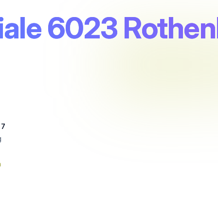
liale 6023 Rothe
 7
g
n