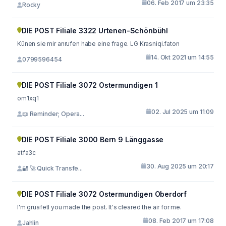
06. Feb 2017 um 23:35
Rocky
DIE POST Filiale 3322 Urtenen-Schönbühl
Künen sie mir anrufen habe eine frage. LG Krasniqi.faton
14. Okt 2021 um 14:55
0799596454
DIE POST Filiale 3072 Ostermundigen 1
om1xq1
02. Jul 2025 um 11:09
📖 Reminder; Opera...
DIE POST Filiale 3000 Bern 9 Länggasse
atfa3c
30. Aug 2025 um 20:17
🔐 🚀 Quick Transfe...
DIE POST Filiale 3072 Ostermundigen Oberdorf
I'm gruafetl you made the post. It's cleared the air for me.
08. Feb 2017 um 17:08
Jahlin