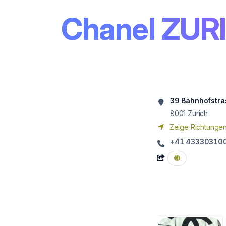
Chanel ZUR
39 Bahnhofstra
8001
Zurich
Zeige Richtunge
+41 43330310