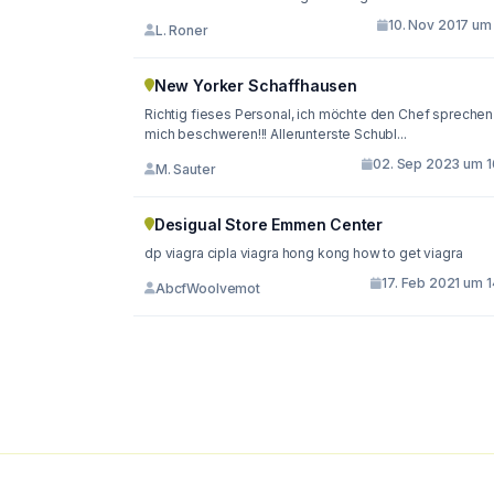
10. Nov 2017 um 
L. Roner
New Yorker Schaffhausen
Richtig fieses Personal, ich möchte den Chef sprechen
mich beschweren!!! Allerunterste Schubl...
02. Sep 2023 um 1
M. Sauter
Desigual Store Emmen Center
dp viagra cipla viagra hong kong how to get viagra
17. Feb 2021 um 
AbcfWoolvemot