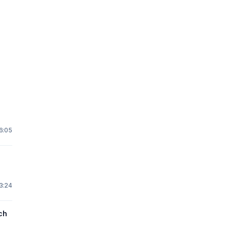
 6:05
3:24
ch