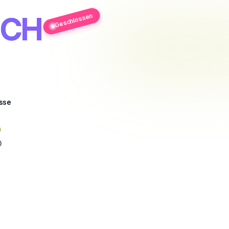
ICH
Geschlossen
sse
n
0