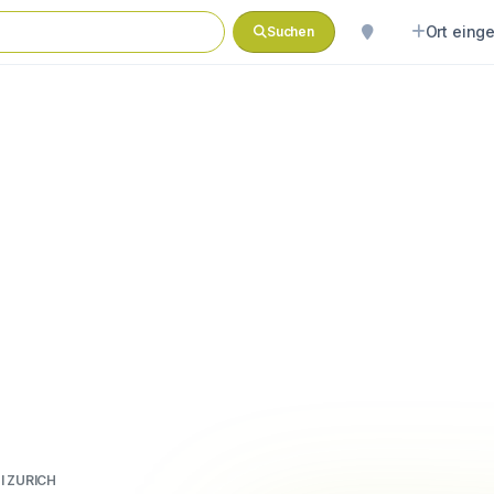
Ort eing
Suchen
l ZURICH