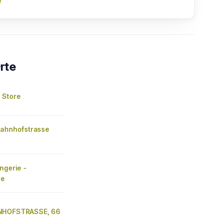
rte
 Store
Bahnhofstrasse
ngerie -
se
NHOFSTRASSE, 66