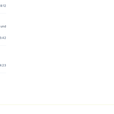
8:12
 und
6:42
14:23