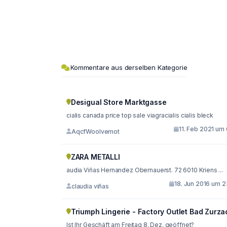
Kommentare aus derselben Kategorie
Desigual Store Marktgasse
cialis canada price top sale viagracialis cialis bleck
11. Feb 2021 um
AqcfWoolvemot
ZARA METALLI
audia Viñas Hernandez Obernauerst. 72 6010 Kriens ...
18. Jun 2016 um 2
claudia viñas
Triumph Lingerie - Factory Outlet Bad Zurza
Ist Ihr Geschäft am Freitag 8. Dez. geöffnet?