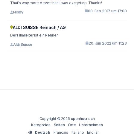
That's way more clever than I was excgetinp. Thanks!
08. Feb 2017 um 17:08
Nibby
ALDI SUISSE Reinach / AG
Der Filialleiter ist ein Penner
20. Jun 2022 um 11:23
Aldi Suisse
Copyright © 2026
openhours.ch
Kategorien
Seiten
Orte
Unternehmen
Deutsch
Français
Italiano
English