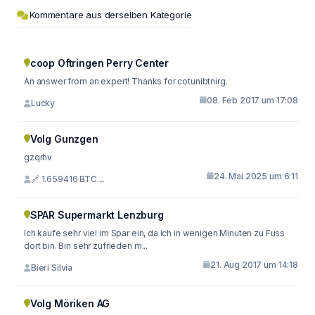
Kommentare aus derselben Kategorie
coop Oftringen Perry Center
An answer from an expert! Thanks for cotunibtnirg.
08. Feb 2017 um 17:08
Lucky
Volg Gunzgen
gzqrhv
24. Mai 2025 um 6:11
🔗 1.659416 BTC....
SPAR Supermarkt Lenzburg
Ich kaufe sehr viel im Spar ein, da ich in wenigen Minuten zu Fuss
dort bin. Bin sehr zufrieden m...
21. Aug 2017 um 14:18
Bieri Silvia
Volg Möriken AG