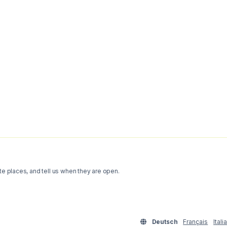
te places, and tell us when they are open.
Deutsch
Français
Itali