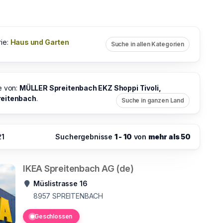
ie:
Haus und Garten
Suche in allen Kategorien
e von:
MÜLLER Spreitenbach EKZ Shoppi Tivoli,
reitenbach
.
Suche in ganzen Land
21
Suchergebnisse
1 - 10
von
mehr als 50
IKEA Spreitenbach AG (de)
Müslistrasse 16
8957
SPREITENBACH
Geschlossen