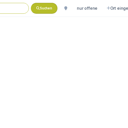
nur offene
Ort eing
Suchen