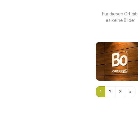
Für diesen Ort gib
es keine Bilder
1
2
3
»