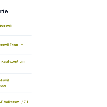
rte
ketswil
etswil Zentrum
nkaufszentrum
tswil,
asse
E Volketswil / ZH