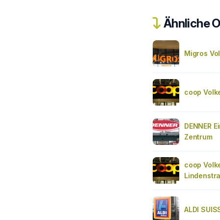
Ähnliche O
Migros Vol
coop Volk
DENNER Ei
Zentrum
coop Volke
Lindenstr
ALDI SUISS