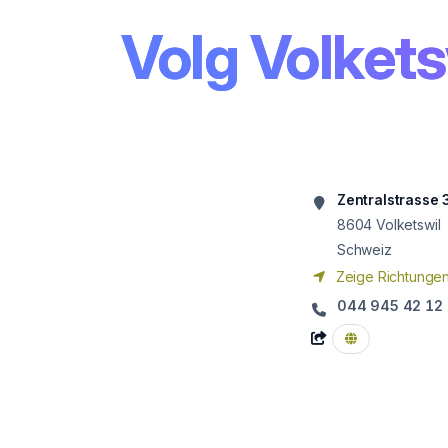
Volg Volkets
Zentralstrasse 
8604
Volketswil
Schweiz
Zeige Richtunge
044 945 42 12