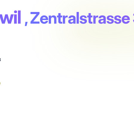
wil
, Zentralstrasse
3
n