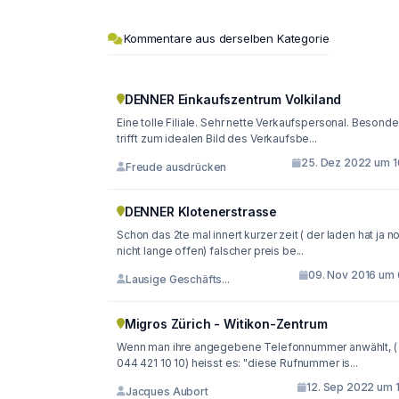
Kommentare aus derselben Kategorie
DENNER Einkaufszentrum Volkiland
Eine tolle Filiale. Sehr nette Verkaufspersonal. Besonde
trifft zum idealen Bild des Verkaufsbe...
25. Dez 2022 um 1
Freude ausdrücken
DENNER Klotenerstrasse
Schon das 2te mal innert kurzer zeit ( der laden hat ja n
nicht lange offen) falscher preis be...
09. Nov 2016 um 
Lausige Geschäfts...
Migros Zürich - Witikon-Zentrum
Wenn man ihre angegebene Telefonnummer anwählt, (
044 421 10 10) heisst es: "diese Rufnummer is...
12. Sep 2022 um 1
Jacques Aubort