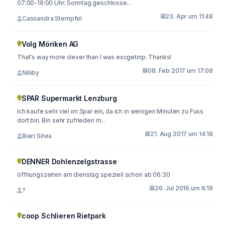
07:00-19:00 Uhr; Sonntag geschlosse...
23. Apr um 11:48
Cassandra Stempfel
Volg Möriken AG
That's way more clever than I was excgetinp. Thanks!
08. Feb 2017 um 17:08
Nibby
SPAR Supermarkt Lenzburg
Ich kaufe sehr viel im Spar ein, da ich in wenigen Minuten zu Fuss
dort bin. Bin sehr zufrieden m...
21. Aug 2017 um 14:18
Bieri Silvia
DENNER Dohlenzelgstrasse
öffnungszeiten am dienstag speziell schon ab 06:30
26. Jul 2016 um 6:19
?
coop Schlieren Rietpark