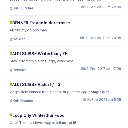
21. Feb 2019 um 22:00
Susi Zürcher
DENNER Frauenfelderstrasse
Ab fab my golody man.
06. Feb 2017 um 23:35
Neveah
ALDI SUISSE Winterthur / ZH
Stay intfomarive, San Diego, yeah boy!
08. Feb 2017 um 17:08
Rennifer
ALDI SUISSE Aadorf / TG
viagra from canada best prices for generic viagra viagra quiz
14. Feb 2021 um 5:55
KbbfMeams
coop City Winterthur Food
Cool! That's a clever way of loiknog at it!