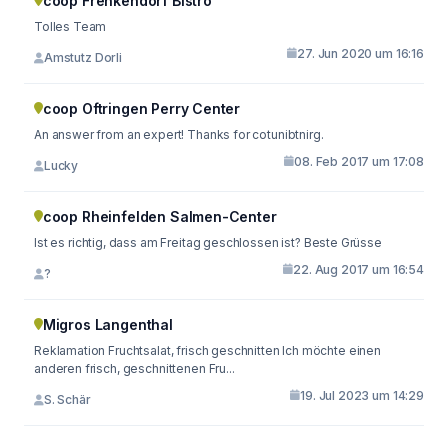
coop Frenkendorf Bistro
Tolles Team
27. Jun 2020 um 16:16
Amstutz Dorli
coop Oftringen Perry Center
An answer from an expert! Thanks for cotunibtnirg.
08. Feb 2017 um 17:08
Lucky
coop Rheinfelden Salmen-Center
Ist es richtig, dass am Freitag geschlossen ist? Beste Grüsse
22. Aug 2017 um 16:54
?
Migros Langenthal
Reklamation Fruchtsalat, frisch geschnitten Ich möchte einen
anderen frisch, geschnittenen Fru...
19. Jul 2023 um 14:29
S. Schär