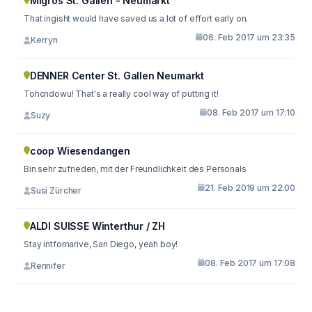
Migros St. Gallen - Neumarkt
That ingisht would have saved us a lot of effort early on.
06. Feb 2017 um 23:35
Kerryn
DENNER Center St. Gallen Neumarkt
Tohcndowu! That's a really cool way of putting it!
08. Feb 2017 um 17:10
Suzy
coop Wiesendangen
Bin sehr zufrieden, mit der Freundlichkeit des Personals
21. Feb 2019 um 22:00
Susi Zürcher
ALDI SUISSE Winterthur / ZH
Stay intfomarive, San Diego, yeah boy!
08. Feb 2017 um 17:08
Rennifer